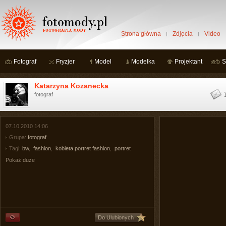
Strona główna
Zdjęcia
Video
Fotograf
Fryzjer
Model
Modelka
Projektant
S
Katarzyna Kozanecka
fotograf
07.10.2010 14:06
Grupa:
fotograf
Tagi:
bw
,
fashion
,
kobieta portret fashion
,
portret
Pokaż duże
Do Ulubionych