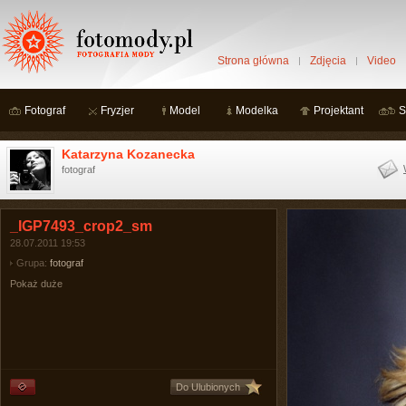
Strona główna
Zdjęcia
Video
Fotograf
Fryzjer
Model
Modelka
Projektant
S
Katarzyna Kozanecka
fotograf
_IGP7493_crop2_sm
28.07.2011 19:53
Grupa:
fotograf
Pokaż duże
Do Ulubionych