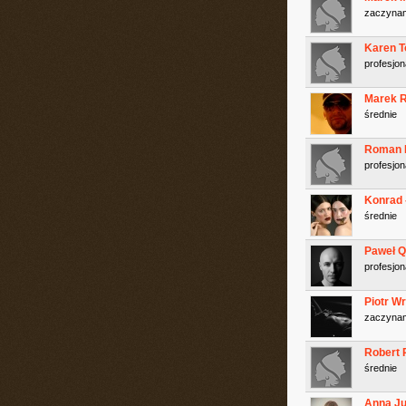
zaczyna
Karen 
profesjon
Marek 
średnie
Roman 
profesjon
Konrad -
średnie
Paweł Q
profesjon
Piotr W
zaczyna
Robert 
średnie
Anna Ju