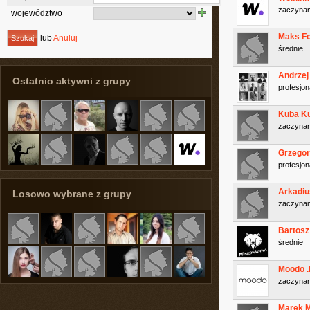
zaczyna
województwo
Maks F
lub
Anuluj
średnie
Andrzej
Ostatnio aktywni z grupy
profesjon
Kuba K
zaczyna
Grzegor
profesjon
Arkadiu
Losowo wybrane z grupy
zaczyna
Bartosz
średnie
Moodo .
zaczyna
Marek 