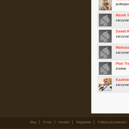
profesjon
Marek 
zaczyna
Dawid W
zaczyna
Mateusz
zaczyna
Piotr Tr
średnie
Kazimie
zaczyna
Blog
O nas
Kontakt
Regulamin
Polityka prywatności