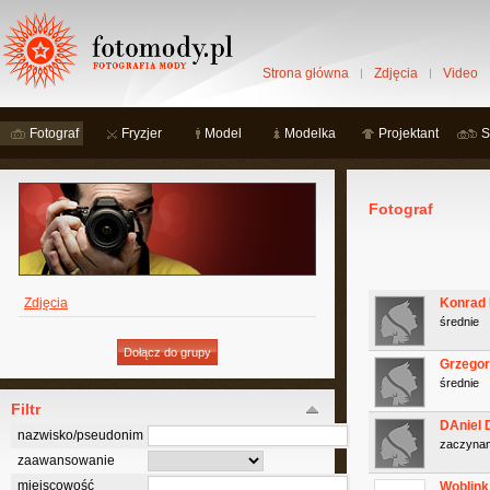
Strona główna
Zdjęcia
Video
Fotograf
Fryzjer
Model
Modelka
Projektant
S
Fotograf
Zdjęcia
Konrad
średnie
Grzego
średnie
Filtr
DAniel 
nazwisko/pseudonim
zaczyna
zaawansowanie
miejscowość
Woblink