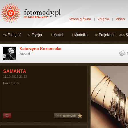
Strona główna
Zdjęcia
Video
Fotograf
Fryzjer
Model
Modelka
Projektant
S
Katarzyna Kozanecka
fotograf
SAMANTA
11.10.2012 21:33
Pokaż duże
Do Ulubionych