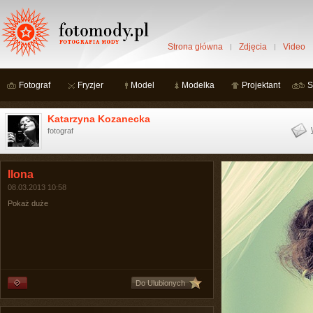
Strona główna
Zdjęcia
Video
Fotograf
Fryzjer
Model
Modelka
Projektant
S
Katarzyna Kozanecka
fotograf
Ilona
08.03.2013 10:58
Pokaż duże
Do Ulubionych