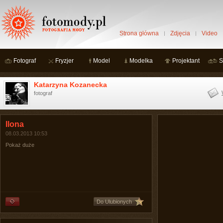
Strona główna
Zdjęcia
Video
Fotograf
Fryzjer
Model
Modelka
Projektant
S
Katarzyna Kozanecka
fotograf
Ilona
08.03.2013 10:53
Pokaż duże
Do Ulubionych