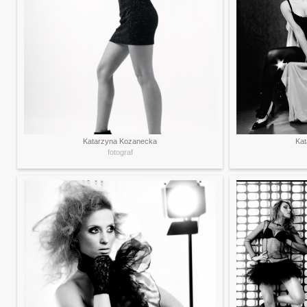
Katarzyna Kozanecka
Ka
fotograf