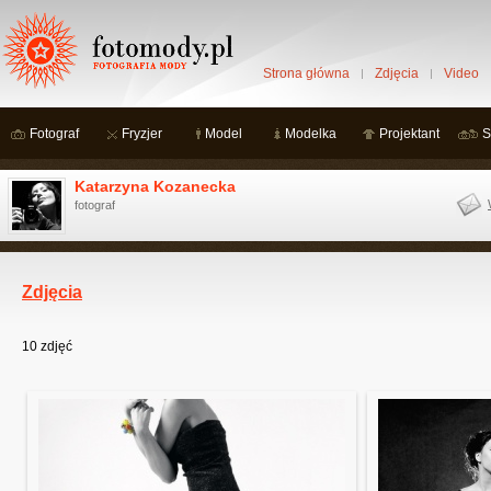
Strona główna
Zdjęcia
Video
Fotograf
Fryzjer
Model
Modelka
Projektant
S
Katarzyna Kozanecka
fotograf
Zdjęcia
10
zdjęć