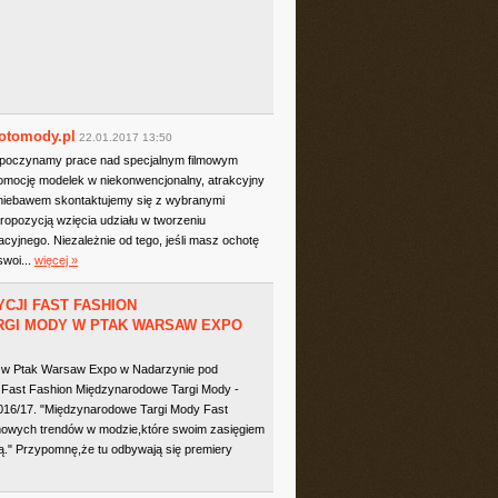
Fotomody.pl
22.01.2017 13:50
zpoczynamy prace nad specjalnym filmowym
omocję modelek w niekonwencjonalny, atrakcyjny
ż niebawem skontaktujemy się z wybranymi
ropozycją wzięcia udziału w tworzeniu
acyjnego. Niezależnie od tego, jeśli masz ochotę
swoi...
więcej »
YCJI FAST FASHION
GI MODY W PTAK WARSAW EXPO
6 w Ptak Warsaw Expo w Nadarzynie pod
 Fast Fashion Międzynarodowe Targi Mody -
 2016/17. "Międzynarodowe Targi Mody Fast
 nowych trendów w modzie,które swoim zasięgiem
." Przypomnę,że tu odbywają się premiery