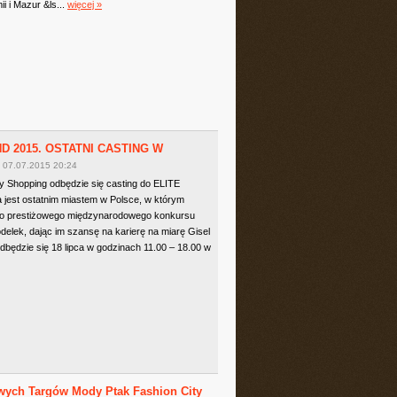
i i Mazur &ls...
więcej »
 2015. OSTATNI CASTING W
07.07.2015 20:24
ity Shopping odbędzie się casting do ELITE
t ostatnim miastem w Polsce, w którym
tego prestiżowego międzynarodowego konkursu
elek, dając im szansę na karierę na miarę Gisel
dbędzie się 18 lipca w godzinach 11.00 – 18.00 w
owych Targów Mody Ptak Fashion City