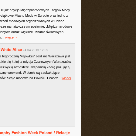
na III już edycja Międzynarodowych Targów Mody
 wyjątkowe Miasto Mody w Europie oraz jedno z
darzeń modowych organizowanych w Polsce.
wsze na najwyższym poziomie. „Międzynarodowe
zdobywa coraz większe uznanie światowych
t...
więcej »
 White Alice
24.04.2015 12:09
 tegoroczną Majówkę? Jeśli nie Warszawa jest
dzie się kolejna edycja Czarownych Warsztatów.
niezwykłą atmosferę i wspaniałą kadrę pozującą
iczny weekend. W planie są zaskakujące
antów. Sesje modowe na Powiślu. I Wiecz...
więcej
sophy Fashion Week Poland / Relacje