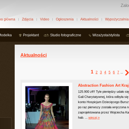
Zalo
na główna
Zdjęcia
Video
Ogłoszenia
Aktualności
Wypożyczalnia
Modelka
Projektant
Studio fotograficzne
Wizażysta/stylista
Aktualności
1
2
3
4
5
6
7
...
Abstraction Fashion Art Kra
125.900 zł!!! Tyle pieniędzy udało s
Gali Charytatywnej, która odbyła się
konto Hospicjum Dziecięcego Burs
po raz pierwszy została wręczon
zaprojektowana przez Wojciecha Kal
hab. ...
więcej »