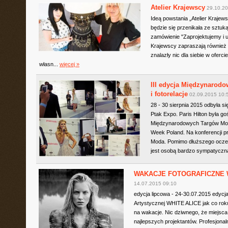
Atelier Krajewscy
29.10.20
Ideą powstania „Atelier Krajews
będzie się przenikała ze sztuk
zamówienie "Zaprojektujemy i 
Krajewscy zapraszają również n
znalazły nic dla siebie w ofer
własn...
więcej »
III edycja Międzynarod
i fotorelacje
02.09.2015 10:
28 - 30 sierpnia 2015 odbyła 
Ptak Expo. Paris Hilton była g
Międzynarodowych Targów Mody
Week Poland. Na konferencji pr
Moda. Pomimo dłuższego oczek
jest osobą bardzo sympatyczną 
WAKACJE FOTOGRAFICZNE Whit
14.07.2015 09:10
edycja lipcowa - 24-30.07.2015 edycja
Artystycznej WHITE ALICE jak co roku
na wakacje. Nic dziwnego, że miejsca
najlepszych projektantów. Profesjonal