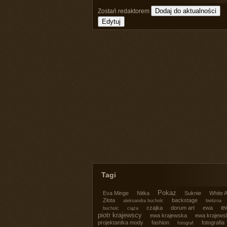
Zostań redaktorem
Tagi
Pokaz
Eva Minge
Nitka
Suknie
White A
Złota
backstage
aleksandra bucholc
bielizna
ew
czajka
dorum art
ewa
bucholc
ciąża
piotr krajewscy
ewa krajewska
ewa krajews
projektantka mody
fashion
fotografia
fotograf