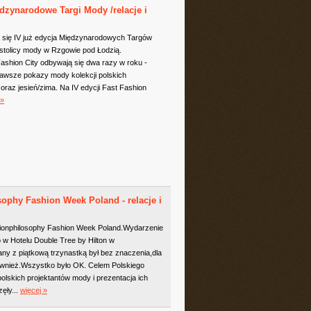
dzynarodowe Targi Mody /relacje i
 się IV już edycja Międzynarodowych Targów
stolicy mody w Rzgowie pod Łodzią.
ashion City odbywają się dwa razy w roku -
 zawsze pokazy mody kolekcji polskich
oraz jesień/zima. Na IV edycji Fast Fashion
 »
ophy Fashion Week Poland - relacje i
hionphilosophy Fashion Week Poland.Wydarzenie
o w Hotelu Double Tree by Hilton w
ny z piątkową trzynastką był bez znaczenia,dla
 również.Wszystko było OK. Celem Polskiego
olskich projektantów mody i prezentacja ich
ęły...
więcej »