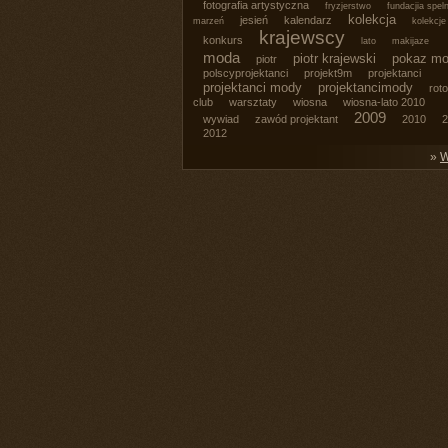
fotografia artystyczna
fryzjerstwo
fundacjia spel
kolekcja
jesień
kalendarz
marzeń
kolekcje
krajewscy
konkurs
lato
makijaze
moda
piotr krajewski
pokaz m
piotr
polscyprojektanci
projekt9m
projektanci
projektanci mody
projektancimody
roto
club
warsztaty
wiosna
wiosna-lato 2010
2009
wywiad
zawód projektant
2010
2
2012
»
W