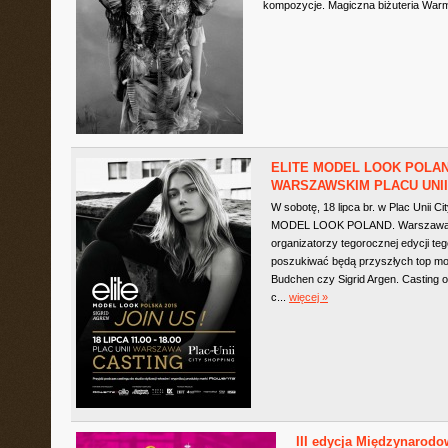
kompozycje. Magiczna biżuteria Warmi
ELITE MODEL LOOK POLAND
WARSZAWSKIM PLACU UNII
W sobotę, 18 lipca br. w Plac Unii C
MODEL LOOK POLAND. Warszawa jes
organizatorzy tegorocznej edycji 
poszukiwać będą przyszłych top mod
Budchen czy Sigrid Argen. Casting o
c...
więcej »
III edycja Międzynarod