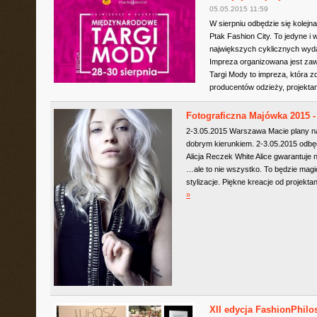
05.05.2015 11:59
W sierpniu odbędzie się kolej
Ptak Fashion City. To jedyne i
największych cyklicznych wy
Impreza organizowana jest za
Targi Mody to impreza, która 
producentów odzieży, projektan
Fotograficzna Majówka 2015 -
2-3.05.2015 Warszawa Macie plany na
dobrym kierunkiem. 2-3.05.2015 odbę
Alicja Reczek White Alice gwarantuje 
…ale to nie wszystko. To będzie mag
stylizacje. Piękne kreacje od projekt
»
XII edycja FashionPhilo