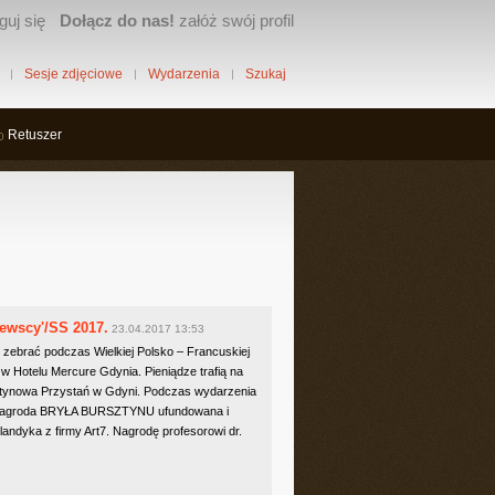
guj się
Dołącz do nas!
załóż swój profil
Sesje zdjęciowe
Wydarzenia
Szukaj
Retuszer
jewscy'/SS 2017.
23.04.2017 13:53
ię zebrać podczas Wielkiej Polsko – Francuskiej
 w Hotelu Mercure Gdynia. Pieniądze trafią na
ztynowa Przystań w Gdyni. Podczas wydarzenia
a nagroda BRYŁA BURSZTYNU ufundowana i
andyka z firmy Art7. Nagrodę profesorowi dr.