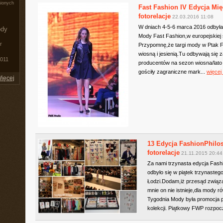
nionych
Fast Fashion IV Edycja Mię
fotorelacje
22.03.2016 11:08
W dniach 4-5-6 marca 2016 odbyła
ody
Mody Fast Fashion,w europejskiej 
r
Przypomnę,że targi mody w Ptak F
wiosną i jesienią.Tu odbywają się
011
producentów na sezon wiosna/lato 
gościły zagraniczne mark...
więcej
ięcej
13 Edycja FashionPhilos
fotorelacje
21.11.2015 20:44
Za nami trzynasta edycja Fas
odbyło się w piątek trzynasteg
Łodzi.Dodam,iż przesąd związa
mnie on nie istnieje,dla mody
Tygodnia Mody była promocja p
kolekcji. Piątkowy FWP rozpocz