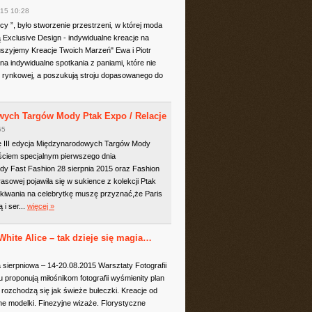
15 10:28
cy ”, było stworzenie przestrzeni, w której moda
ą Exclusive Design - indywidualne kreacje na
uszyjemy Kreacje Twoich Marzeń" Ewa i Piotr
a indywidualne spotkania z paniami, które nie
cie rynkowej, a poszukują stroju dopasowanego do
owych Targów Mody Ptak Expo / Relacje
55
się III edycja Międzynarodowych Targów Mody
ościem specjalnym pierwszego dnia
 Fast Fashion 28 sierpnia 2015 oraz Fashion
asowej pojawiła się w sukience z kolekcji Ptak
iwania na celebrytkę muszę przyznać,że Paris
i ser...
więcej »
e Alice – tak dzieje się magia…
 sierpniowa – 14-20.08.2015 Warsztaty Fotografii
 proponują miłośnikom fotografii wyśmienity plan
 rozchodzą się jak świeże bułeczki. Kreacje od
ne modelki. Finezyjne wizaże. Florystyczne