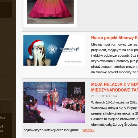
Rusza projekt filmowy 
Miło nam poinformować, że ro
projektem, mającym na celu pr
i lekki w odbiorze sposób. Ju
użytkownikami Fotomody.pl z p
pilotażowego materiału prezent
na filmowy projekt modowy ze 
MOJA RELACJA Z V ED
MIĘDZYNARODOWE TAR
21.09.2016 18:04
W dniach 16-18 września 201
Warszawą odbyła się V Edycja
premiera kolekcji jesień-zima
lice
Fashion to miejsce kreowania
obejmują całą Europę Środkową
a i
najnowszych kolekcji oraz inaugurac...
więcej »
ka