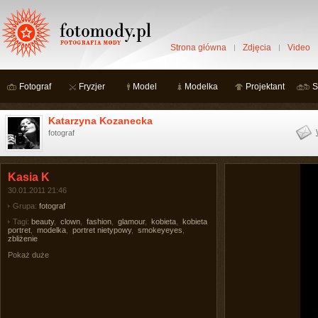
Strona główna
Zdjęcia
Video
Fotograf
Fryzjer
Model
Modelka
Projektant
S
Katarzyna Kozanecka
fotograf
Kasia K
30.01.2011 21:46
Grupa:
fotograf
Tagi:
beauty
,
clown
,
fashion
,
glamour
,
kobieta
,
kobieta
portret
,
modelka
,
portret nietypowy
,
smokeyeyes
,
zbliżenie
Pokaż duże