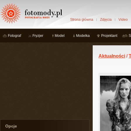
Strona główna
Zdjęcia
Video
Fotograf
Fryzjer
Model
Modelka
Projektant
S
Aktualności
/
T
Opcje