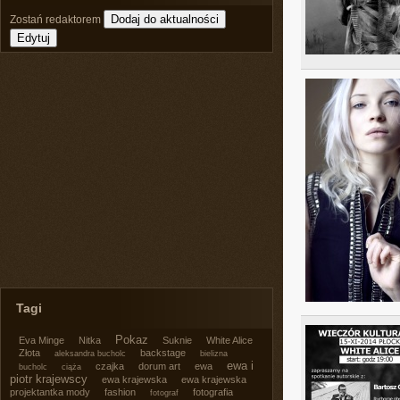
Zostań redaktorem
Tagi
Pokaz
Eva Minge
Nitka
Suknie
White Alice
Złota
backstage
aleksandra bucholc
bielizna
ewa i
czajka
dorum art
ewa
bucholc
ciąża
piotr krajewscy
ewa krajewska
ewa krajewska
projektantka mody
fashion
fotografia
fotograf