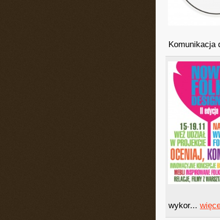
Komunikacja d
wykor...
więce