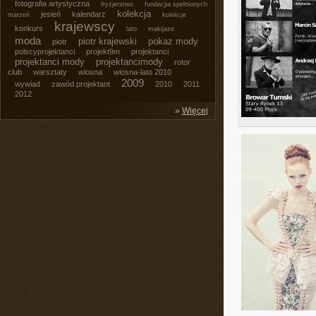
fotografia artystyczna
fryzjerstwo
fundacjia spelnionych
kolekcja
jesień
kalendarz
marzeń
kolekcje
krajewscy
konkurs
lato
makijaze
moda
piotr krajewski
pokaz mody
piotr
polscyprojektanci
projekt9m
projektanci
projektanci mody
projektancimody
rotor
club
warsztaty
wiosna
wiosna-lato 2010
2009
wywiad
zawód projektant
2010
2011
2012
»
Więcej