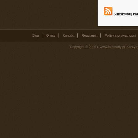
Subskrybuj kan
Blog
O nas
Kontakt
Regulamin
Polityka prywatności
Copyright © 2026 r. www.fotomody.pl. Korzy