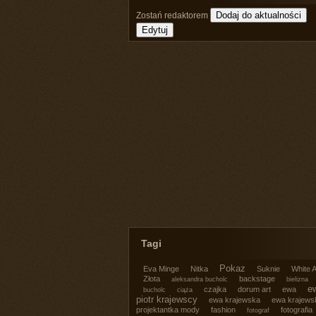
Zostań redaktorem
Tagi
Pokaz
Eva Minge
Nitka
Suknie
White A
Złota
backstage
aleksandra bucholc
bielizna
ew
czajka
dorum art
ewa
bucholc
ciąża
piotr krajewscy
ewa krajewska
ewa krajews
projektantka mody
fashion
fotografia
fotograf