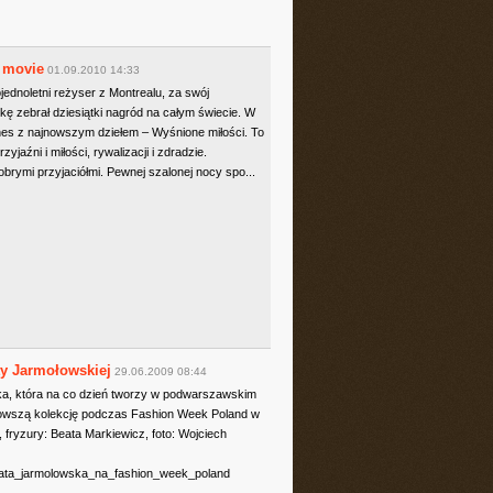
 movie
01.09.2010 14:33
jednoletni reżyser z Montrealu, za swój
tkę zebrał dziesiątki nagród na całym świecie. W
nnes z najnowszym dziełem – Wyśnione miłości. To
zyjaźni i miłości, rywalizacji i zdradzie.
obrymi przyjaciółmi. Pewnej szalonej nocy spo...
ty Jarmołowskiej
29.06.2009 08:44
ka, która na co dzień tworzy w podwarszawskim
owszą kolekcję podczas Fashion Week Poland w
, fryzury: Beata Markiewicz, foto: Wojciech
/beata_jarmolowska_na_fashion_week_poland