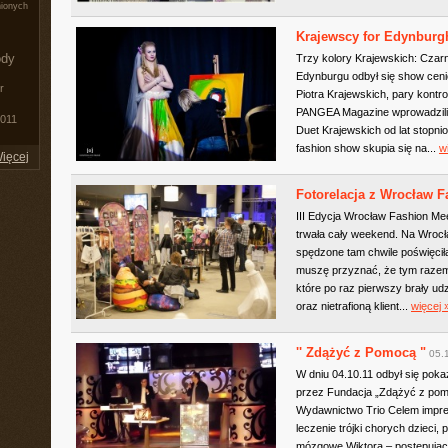
nionych
Krajewscy for Edynburg
ody
Trzy kolory Krajewskich: Czarn
Edynburgu odbył się show ceni
r
Piotra Krajewskich, pary kontr
PANGEA Magazine wprowadzili g
011
Duet Krajewskich od lat stopn
fashion show skupia się na...
w
ięcej
Fotorelacja z Wrocław F
III Edycja Wrocław Fashion Meet
trwała cały weekend. Na Wrocła
spędzone tam chwile poświęcił
muszę przyznać, że tym razem
które po raz pierwszy brały ud
oraz nietrafioną klient...
więcej 
'' Zdążyć z Pomocą "
05.
W dniu 04.10.11 odbył się pok
przez Fundacja „Zdążyć z pom
Wydawnictwo Trio Celem impre
leczenie trójki chorych dzieci,
mózgowe Wiktora – postępująca