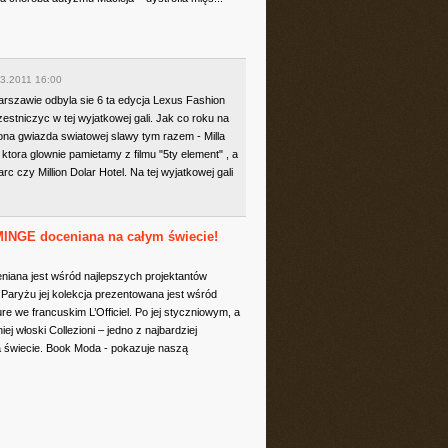
3.2011 16:00
rszawie odbyla sie 6 ta edycja Lexus Fashion
estniczyc w tej wyjatkowej gali. Jak co roku na
ona gwiazda swiatowej slawy tym razem - Milla
ktora glownie pamietamy z filmu "5ty element" , a
rc czy Million Dolar Hotel. Na tej wyjatkowej gali
A MINGE doceniana na całym świecie!
niana jest wśród najlepszych projektantów
 Paryżu jej kolekcja prezentowana jest wśród
re we francuskim L’Officiel. Po jej styczniowym, a
ej włoski Collezioni – jedno z najbardziej
 świecie. Book Moda - pokazuje naszą