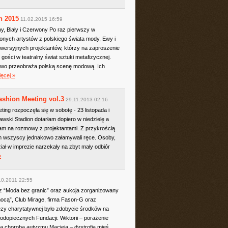
h 2015
11.02.2015 16:59
y, Biały i Czerwony Po raz pierwszy w
onych artystów z polskiego świata mody, Ewy i
owersyjnych projektantów, którzy na zaproszenie
ości w teatralny świat sztuki metafizycznej.
iowo przeobraża polską scenę modową. Ich
ięcej »
ashion Meeting vol.3
29.11.2013 02:16
ing rozpoczęła się w sobotę - 23 listopada i
wski Stadion dotarłam dopiero w niedzielę a
am na rozmowy z projektantami. Z przykrością
 wszyscy jednakowo załamywali ręce. Osoby,
ział w imprezie narzekały na zbyt mały odbiór
»
10.2011 22:55
az “Moda bez granic” oraz aukcja zorganizowany
ocą”, Club Mirage, firma Fason-G oraz
zy charytatywnej było zdobycie środków na
 podopiecznych Fundacji: Wiktorii – porażenie
 choroba autyzmu Macieja – dystrofia mięś...