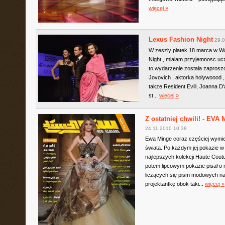
więcej »
Lexus Fashion Night
29.0
W zeszly piatek 18 marca w Wa
Night , mialam przyjemnosc ucz
to wydarzenie zostala zaprosz
Jovovich , aktorka holywoood , 
takze Resident Evill, Joanna D'a
st...
więcej »
Z ostatniej chwili! - EV
24.11.2010 10:38
Ewa Minge coraz częściej wymie
świata. Po każdym jej pokazie w
najlepszych kolekcji Haute Coutu
potem lipcowym pokazie pisał o ni
liczących się pism modowych na
projektantkę obok taki...
więcej »