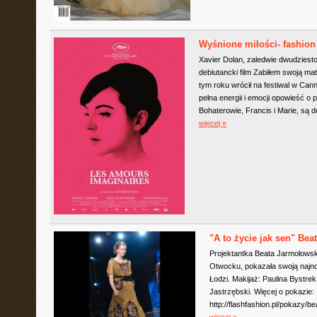
Wyśnione miłości- fashion
Xavier Dolan, zaledwie dwudziesto
debiutancki film Zabiłem swoją ma
tym roku wrócił na festiwal w Ca
pełna energii i emocji opowieść o pr
Bohaterowie, Francis i Marie, są d
więcej »
"A to życie jak sen" Bea
Projektantka Beata Jarmołows
Otwocku, pokazała swoją najn
Łodzi. Makijaż: Paulina Bystrek
Jastrzębski. Więcej o pokazie:
http://flashfashion.pl/pokazy
więcej »