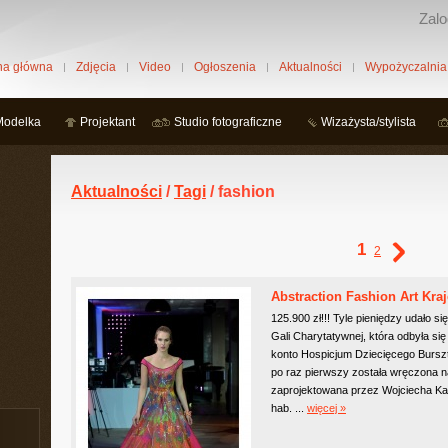
Zalo
na główna
Zdjęcia
Video
Ogłoszenia
Aktualności
Wypożyczalnia
Modelka
Projektant
Studio fotograficzne
Wizażysta/stylista
Aktualności
/
Tagi
/ fashion
1
2
Abstraction Fashion Art Kra
125.900 zł!!! Tyle pieniędzy udało s
Gali Charytatywnej, która odbyła się
konto Hospicjum Dziecięcego Burs
po raz pierwszy została wręczon
zaprojektowana przez Wojciecha Kal
hab. ...
więcej »