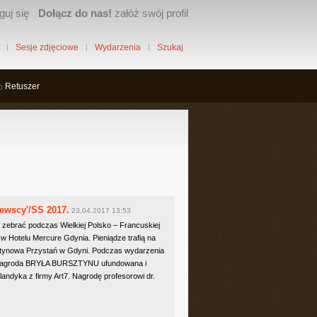
guj się
Dołącz do nas!
załóż swój profil
Sesje zdjęciowe
Wydarzenia
Szukaj
Retuszer
jewscy'/SS 2017.
23.04.2017 13:53
ię zebrać podczas Wielkiej Polsko – Francuskiej
 w Hotelu Mercure Gdynia. Pieniądze trafią na
ztynowa Przystań w Gdyni. Podczas wydarzenia
a nagroda BRYŁA BURSZTYNU ufundowana i
andyka z firmy Art7. Nagrodę profesorowi dr.