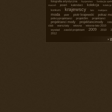
fotografia artystyczna
fryzjerstwo
fundacjia spel
kolekcja
jesień
kalendarz
marzeń
kolekcje
krajewscy
konkurs
lato
makijaze
moda
piotr krajewski
pokaz m
piotr
polscyprojektanci
projekt9m
projektanci
projektanci mody
projektancimody
roto
club
warsztaty
wiosna
wiosna-lato 2010
2009
wywiad
zawód projektant
2010
2
2012
»
W