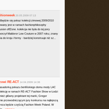
ashionweek
20.05.2009 07:13
dbędzie się pokaz kolekcji zimowej 2009/2010
owany jest w ramach fashionphilosophy
usion offZone. kolekcja nie była do tej pory
worzył Maldoror Low Couture w 2007 roku; znany
 do kroju i formy - bardziej konstruuje niż sz...
azowi RE-ACT
14.04.2009 14:36
basadorką pokazu berlińskiego domu mody LAC
olekcję w ramach RE-ACT Fashion Show w Łodzi
ież główny projektant tej marki, Gregor
nie przewodniczącym jury konkursu na najlepszą
mpreza będzie częścią Fashion Week Poland. W
ic...
więcej »