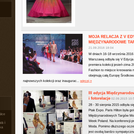
MOJA RELACJA Z V ED
MIĘDZYNARODOWE TAR
21.09.2016 18:04
W dniach 16-18 września 201
Warszawą odbyła się V Edycja
premiera kolekcji jesień-zima
Fashion to miejsce kreowania
obejmują całą Europę Środkową
najnowszych kolekcji oraz inaugurac...
więcej »
III edycja Międzynarod
i fotorelacje
02.09.2015 10:
28 - 30 sierpnia 2015 odbyła 
Ptak Expo. Paris Hilton była g
lice
Międzynarodowych Targów Mody
Week Poland. Na konferencji pr
a i
Moda. Pomimo dłuższego oczek
ka
jest osobą bardzo sympatyczną 