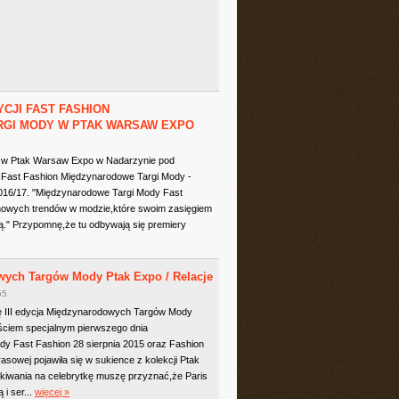
YCJI FAST FASHION
GI MODY W PTAK WARSAW EXPO
6 w Ptak Warsaw Expo w Nadarzynie pod
 Fast Fashion Międzynarodowe Targi Mody -
 2016/17. "Międzynarodowe Targi Mody Fast
 nowych trendów w modzie,które swoim zasięgiem
." Przypomnę,że tu odbywają się premiery
owych Targów Mody Ptak Expo / Relacje
55
się III edycja Międzynarodowych Targów Mody
ościem specjalnym pierwszego dnia
 Fast Fashion 28 sierpnia 2015 oraz Fashion
asowej pojawiła się w sukience z kolekcji Ptak
iwania na celebrytkę muszę przyznać,że Paris
i ser...
więcej »