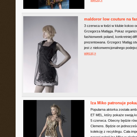
maldoror low couture na f
3 czerwca w łodzi w klubie kokoo o
Grzegorza Matląga. Pokaz organiz
fashionweek poland, konkretniej diff
prezentowana. Grzegorz Matląg st
jest z niekonwencjonalnego podejscia
więcej »
Iza Miko patronuje pok
Popularna aktorka została am
ET MEL, który pokaże swoją k
5 czerwca. Obecny będzie równ
Clemens. Będzie on jednocześ
kolekcję z recyklingu. Cała i
naszej galerii Iza Miko w ekolog