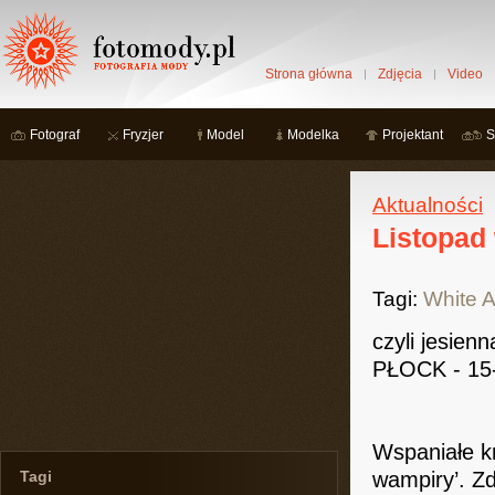
Strona główna
Zdjęcia
Video
Fotograf
Fryzjer
Model
Modelka
Projektant
S
Aktualności
Listopad 
Tagi:
White A
czyli jesien
PŁOCK - 15
Wspaniałe kr
Tagi
wampiry’. Z