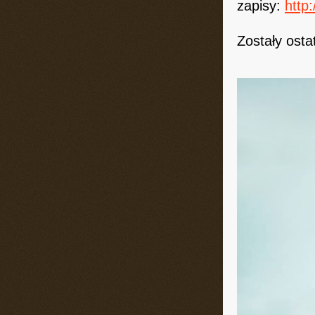
zapisy:
http
Zostały osta