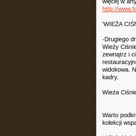
więcej w art
http://www.f
‘WIEŻA CIŚN
-Drugiego d
Wieży Ciśnie
zewnątrz i 
restauracyjn
widokowa. Ni
kadry.
Wieża Ciśn
Warto podkr
kolekcji wsp