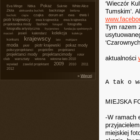
‘Wieczór Kul
Pokaz
Eva Minge
Nitka
Suknie
White Alice
Tumskim’. Al
Złota
backstage
aleksandra bucholc
bielizna
ewa i
czajka
dorum art
ewa
bucholc
ciąża
www.faceboo
piotr krajewscy
ewa krajewska
ewa krajewska
projektantka mody
fashion
fotografia
fotograf
Tym razem z
fotografia artystyczna
fryzjerstwo
fundacjia spelnionych
kolekcja
jesień
kalendarz
usytuowaneg
marzeń
kolekcje
krajewscy
konkurs
lato
makijaze
‘Czarownych
moda
piotr krajewski
pokaz mody
piotr
polscyprojektanci
projekt9m
projektanci
projektanci mody
projektancimody
rotor
aktualności
club
warsztaty
wiosna
wiosna-lato 2010
2009
wywiad
zawód projektant
2010
2011
2012
»
Więcej
A tak o w
MIEJSKA F
-W ramach e
przyjacielem
miejskiej fo