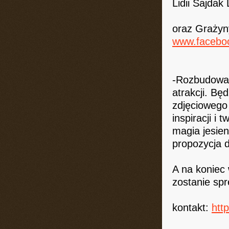
Lidii Sajdak 
oraz Grażyn
www.faceboo
-Rozbudowan
atrakcji. Bę
zdjęciowego 
inspiracji i
magia jesien
propozycja d
A na koniec
zostanie sp
kontakt:
htt