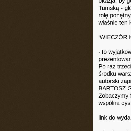
okazja, by g
Tumską - głó
rolę ponętny
właśnie ten k
‘WIECZÓR 
-To wyjątkow
prezentowane
Po raz trze
środku wars
autorski za
BARTOSZ G
Zobaczymy fi
wspólna dys
link do wyda