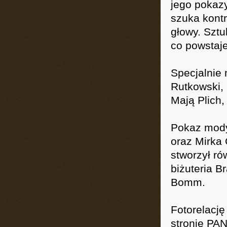
jego pokaz
szuka kontr
głowy. Sztu
co powstaje
Specjalnie 
Rutkowski,
Mają Plich,
Pokaz mody
oraz Mirka
stworzył ró
biżuteria B
Bomm.
Fotorelacj
stronie PA