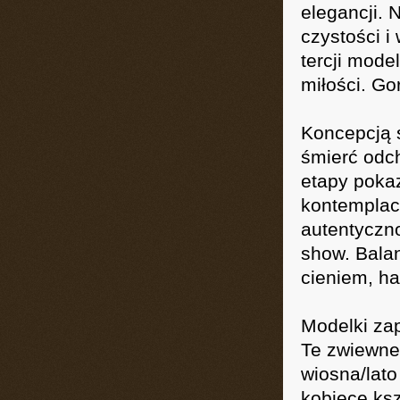
elegancji. 
czystości i 
tercji mode
miłości. Go
Koncepcją s
śmierć odch
etapy poka
kontemplac
autentyczno
show. Bala
cieniem, h
Modelki zap
Te zwiewne
wiosna/lato
kobiece ksz