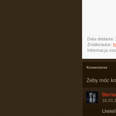
Data dodania:
Źródło/autor:
h
Informacja zos
Komentarze
Żeby móc k
Berna
16.03.
Uwiel