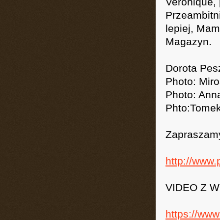
Veronique,
Przeambitni
lepiej, Mam
Magazyn.
Dorota Pe
Photo: Mir
Photo: Ann
Phto:Tomek
Zapraszamy 
http://www.
VIDEO Z W
https://ww