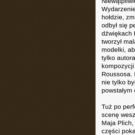
Niewątpliwi
Wydarzenie
hołdzie, z
odbył się p
dźwiękach 
tworzył mal
modelki, ab
tylko autor
kompozycji 
Roussosa. 
nie tylko b
powstałym 
Tuż po perf
scenę wesz
Maja Plich,
części poka