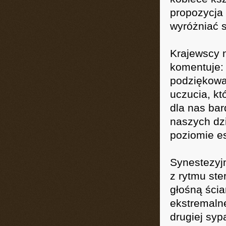
propozycja 
wyróżniać s
Krajewscy n
komentuje: 
podziękowan
uczucia, kt
dla nas ba
naszych dz
poziomie e
Synestezyjn
z rytmu ste
głośną ści
ekstremalne
drugiej syp