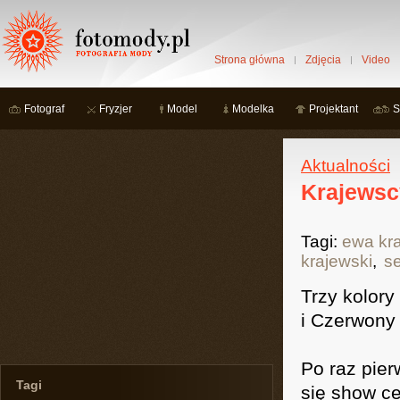
Strona główna
Zdjęcia
Video
Fotograf
Fryzjer
Model
Modelka
Projektant
S
Aktualności
Krajewsc
Tagi:
ewa kr
krajewski
,
s
Trzy kolory
i Czerwony
Po raz pie
Tagi
się show ce