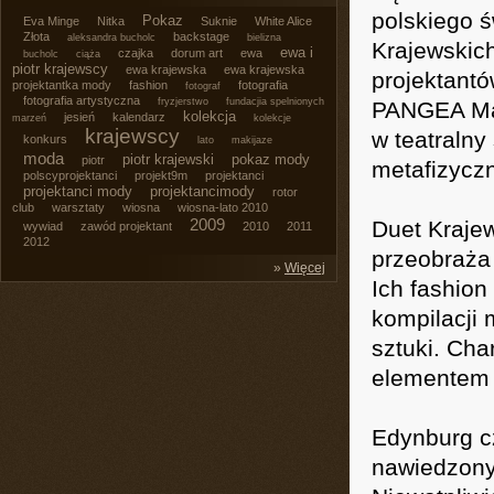
polskiego ś
Pokaz
Eva Minge
Nitka
Suknie
White Alice
Złota
backstage
aleksandra bucholc
bielizna
Krajewskich
ewa i
czajka
dorum art
ewa
bucholc
ciąża
piotr krajewscy
ewa krajewska
ewa krajewska
projektantó
projektantka mody
fashion
fotografia
fotograf
fotografia artystyczna
fryzjerstwo
fundacjia spelnionych
PANGEA Mag
kolekcja
jesień
kalendarz
marzeń
kolekcje
krajewscy
w teatralny 
konkurs
lato
makijaze
moda
piotr krajewski
pokaz mody
piotr
metafizyczn
polscyprojektanci
projekt9m
projektanci
projektanci mody
projektancimody
rotor
club
warsztaty
wiosna
wiosna-lato 2010
2009
Duet Krajew
wywiad
zawód projektant
2010
2011
2012
przeobraża
»
Więcej
Ich fashion
kompilacji 
sztuki. Ch
elementem 
Edynburg c
nawiedzonyc