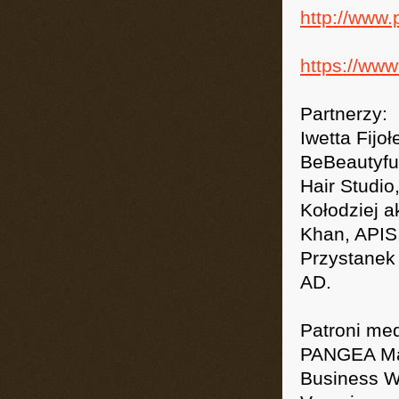
http://www
https://ww
Partnerzy:
Iwetta Fijo
BeBeautyful
Hair Studio
Kołodziej a
Khan, APIS
Przystanek 
AD.
Patroni med
PANGEA Maga
Business W