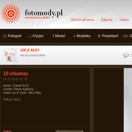
Strona główna
Zdjęcia
Video
Fotograf
Fryzjer
Model
Modelka
Projektant
S
VIKA MAY
wizażysta/stylista
10.vikamay
06.11.2011 11:25
photo: Daniel Król
model: Olivia Kałużny
make up & style: Vika May
Pokaż duże