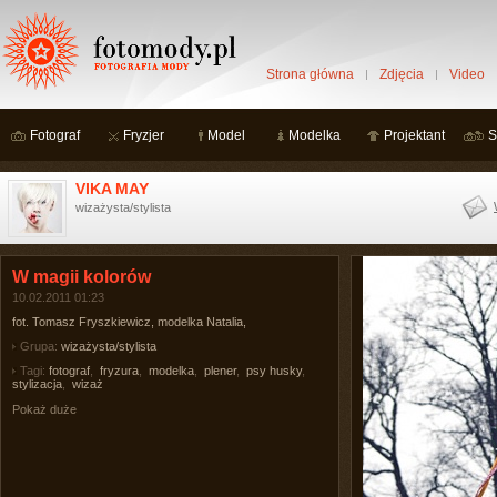
Strona główna
Zdjęcia
Video
Fotograf
Fryzjer
Model
Modelka
Projektant
S
VIKA MAY
wizażysta/stylista
W magii kolorów
10.02.2011 01:23
fot. Tomasz Fryszkiewicz, modelka Natalia,
Grupa:
wizażysta/stylista
Tagi:
fotograf
,
fryzura
,
modelka
,
plener
,
psy husky
,
stylizacja
,
wizaż
Pokaż duże