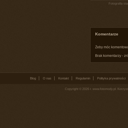
Fotografia st
Komentarze
Żeby móc komentow
Brak komentarzy - zr
Blog
O nas
Kontakt
Regulamin
Polityka prywatności
Copyright © 2026 r. www.fotomody.pl. Korzy