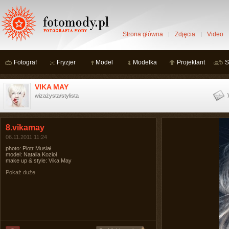
Strona główna
Zdjęcia
Video
Fotograf
Fryzjer
Model
Modelka
Projektant
S
VIKA MAY
wizażysta/stylista
8.vikamay
06.11.2011 11:24
photo: Piotr Musiał
model: Natalia Kozioł
make up & style: Vika May
Pokaż duże