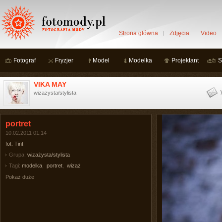
Strona główna
Zdjęcia
Video
Fotograf
Fryzjer
Model
Modelka
Projektant
S
VIKA MAY
wizażysta/stylista
portret
10.02.2011 01:14
fot. Tint
Grupa:
wizażysta/stylista
Tagi:
modelka
,
portret
,
wizaż
Pokaż duże