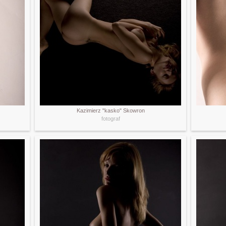
Kazimierz "kasko" Skowron
fotograf