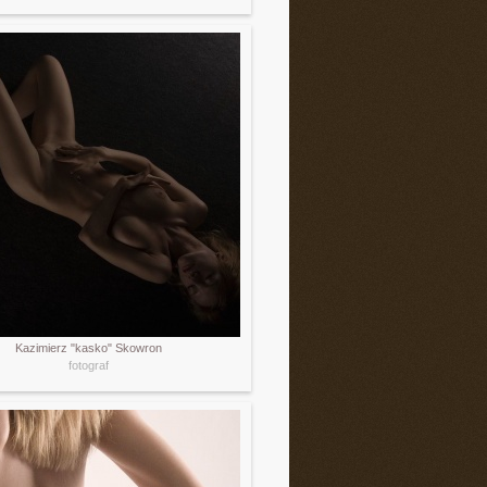
Kazimierz "kasko" Skowron
fotograf