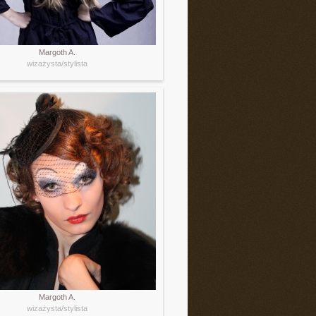
Margoth A.
wizażysta/stylista
Margoth A.
wizażysta/stylista