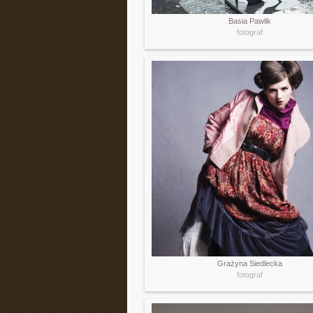
Basia Pawlik
fotograf
Grażyna Siedlecka
fotograf