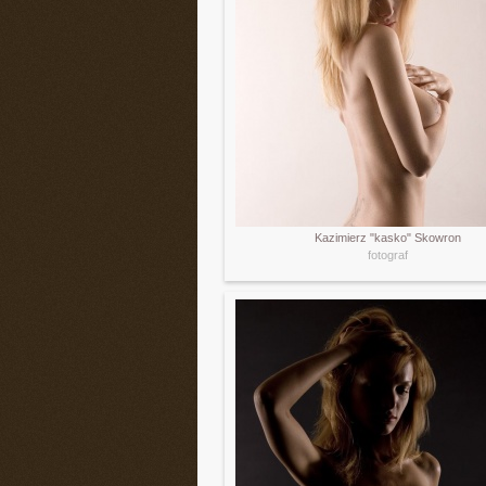
Kazimierz "kasko" Skowron
fotograf