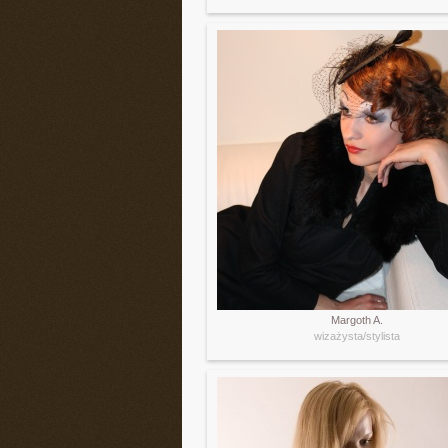
Margoth A.
wizażysta/stylista