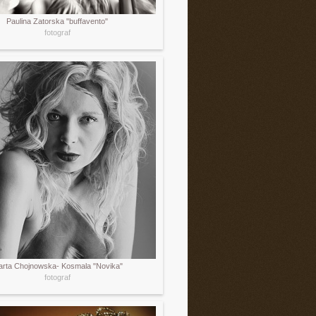
Paulina Zatorska "buffavento"
fotograf
rta Chojnowska- Kosmala "Novika"
fotograf