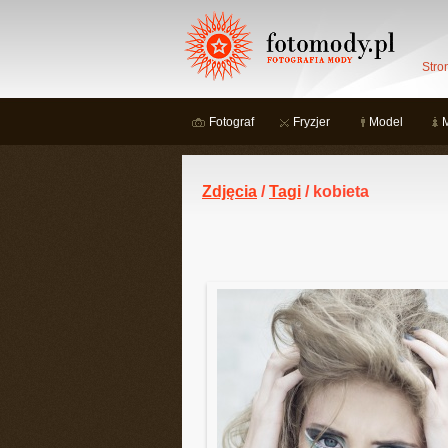
Stro
Fotograf
Fryzjer
Model
Zdjęcia
/
Tagi
/ kobieta