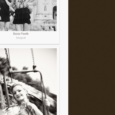
Basia Pawlik
fotograf