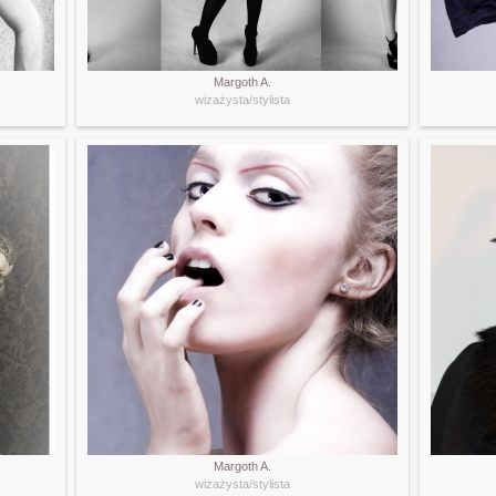
Margoth A.
wizażysta/stylista
Margoth A.
wizażysta/stylista