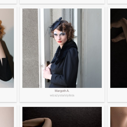
Margoth A.
wizażysta/stylista