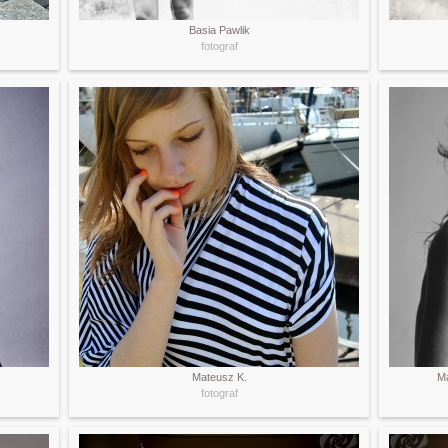
Basia Pawlik
fotograf
Mateusz K.
Ma
fotograf