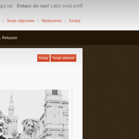
guj się
Dołącz do nas!
załóż swój profil
Sesje zdjęciowe
Wydarzenia
Szukaj
Retuszer