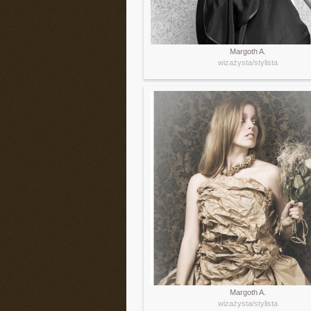
Margoth A.
wizażysta/stylista
Margoth A.
wizażysta/stylista