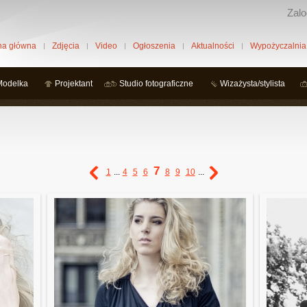
Zalo
na główna
Zdjęcia
Video
Ogłoszenia
Aktualności
Wypożyczalnia
Modelka
Projektant
Studio fotograficzne
Wizażysta/stylista
7
1
...
4
5
6
8
9
10
...