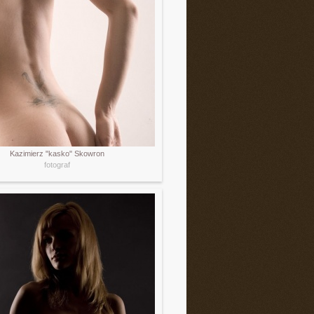
Kazimierz "kasko" Skowron
fotograf