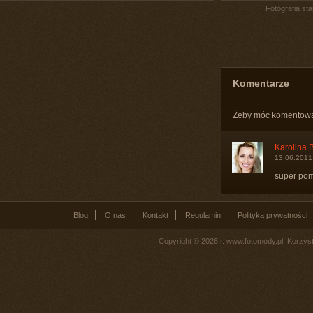
Fotografia st
Komentarze
Żeby móc komentow
Karolina 
13.06.2011
super pom
Blog
O nas
Kontakt
Regulamin
Polityka prywatności
Copyright © 2026 r. www.fotomody.pl. Korzy