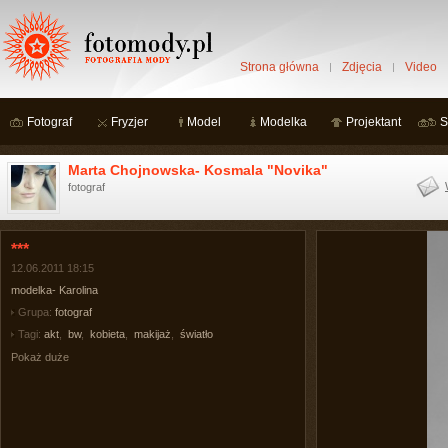
Strona główna
Zdjęcia
Video
Fotograf
Fryzjer
Model
Modelka
Projektant
S
Marta Chojnowska- Kosmala "Novika"
fotograf
***
12.06.2011 18:15
modelka- Karolina
Grupa:
fotograf
Tagi:
akt
,
bw
,
kobieta
,
makijaż
,
światło
Pokaż duże