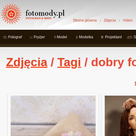
Strona główna
Zdjęcia
Video
Fotograf
Fryzjer
Model
Modelka
Projektant
S
Zdjęcia
/
Tagi
/ dobry f