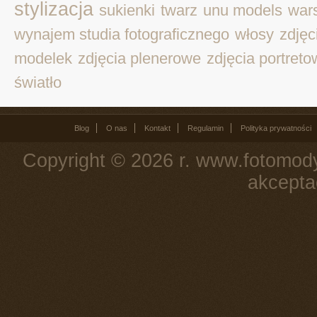
stylizacja
sukienki
twarz
unu models
war
wynajem studia fotograficznego
włosy
zdjęc
modelek
zdjęcia plenerowe
zdjęcia portret
światło
Blog
O nas
Kontakt
Regulamin
Polityka prywatności
Copyright © 2026 r. www.fotomody
akcepta