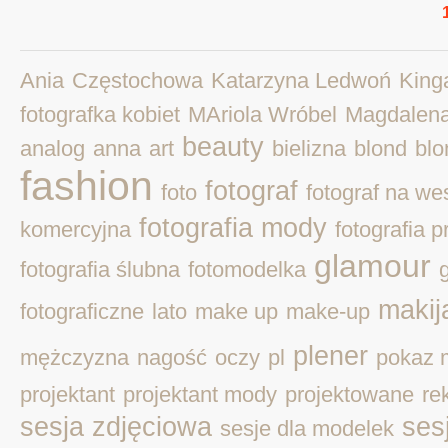
Ania
Częstochowa
Katarzyna Ledwoń
King
fotografka kobiet
MAriola Wróbel
Magdalen
beauty
analog
anna
art
bielizna
blond
blo
fashion
fotograf
foto
fotograf na we
fotografia mody
komercyjna
fotografia 
glamour
fotografia ślubna
fotomodelka
makij
fotograficzne
lato
make up
make-up
plener
mężczyzna
nagość
oczy
pl
pokaz 
projektant
projektant mody
projektowane
re
sesja zdjęciowa
ses
sesje dla modelek