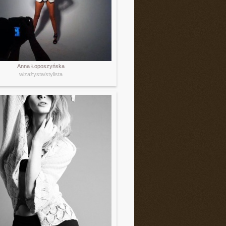
Anna Łoposzyńska
wizażysta/stylista