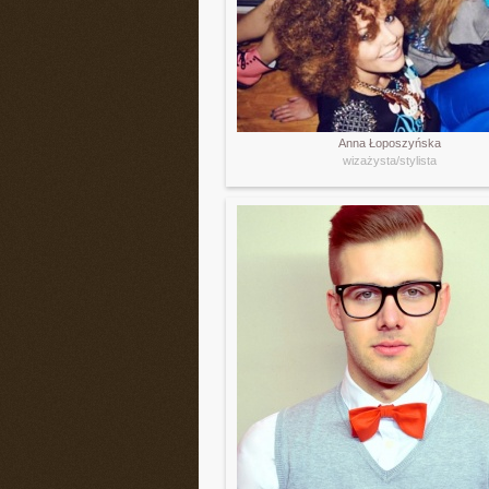
Anna Łoposzyńska
wizażysta/stylista