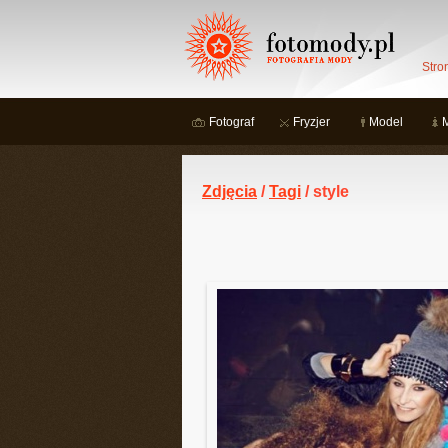
Stro
Fotograf
Fryzjer
Model
Zdjęcia
/
Tagi
/ style