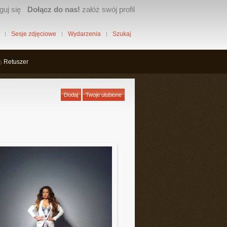
guj się
Dołącz do nas!
załóż swój profil
Sesje zdjęciowe
Wydarzenia
Szukaj
Retuszer