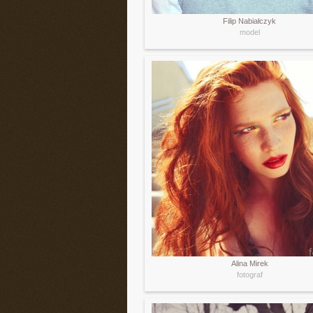
Filip Nabiałczyk
model
Alina Mirek
fotograf