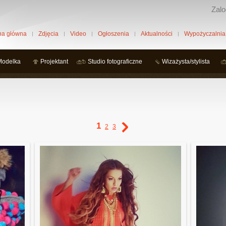
Zalo
na główna
Zdjęcia
Video
Ogłoszenia
Aktualności
Wypożyczalnia
Modelka
Projektant
Studio fotograficzne
Wizażysta/stylista
1
2
3