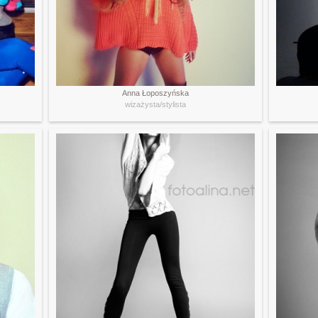
Anna Łoposzyńska
wizażysta/stylista