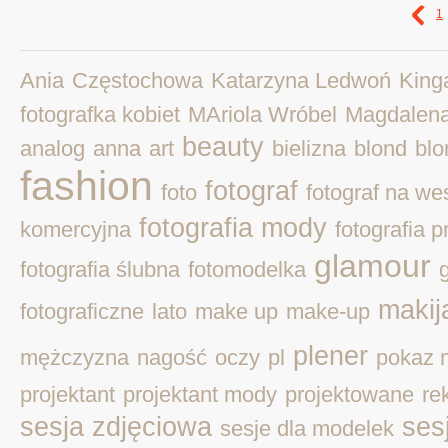
1
Ania
Częstochowa
Katarzyna Ledwoń
King
fotografka kobiet
MAriola Wróbel
Magdalen
beauty
analog
anna
art
bielizna
blond
blo
fashion
fotograf
foto
fotograf na we
fotografia mody
komercyjna
fotografia 
glamour
fotografia ślubna
fotomodelka
makij
fotograficzne
lato
make up
make-up
plener
mężczyzna
nagość
oczy
pl
pokaz 
projektant
projektant mody
projektowane
re
sesja zdjęciowa
ses
sesje dla modelek