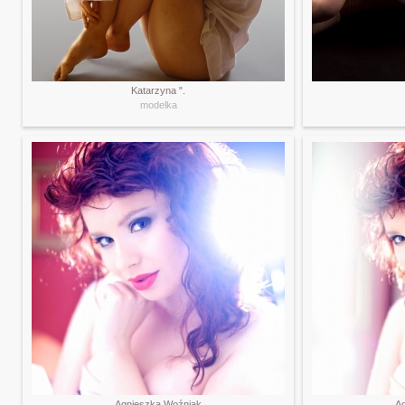
Katarzyna ".
modelka
Agnieszka Woźniak
A