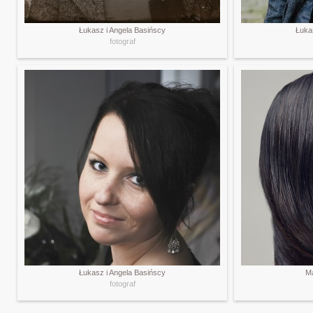
Łukasz i Angela Basińscy
Łuka
fotograf
Łukasz i Angela Basińscy
Ma
fotograf