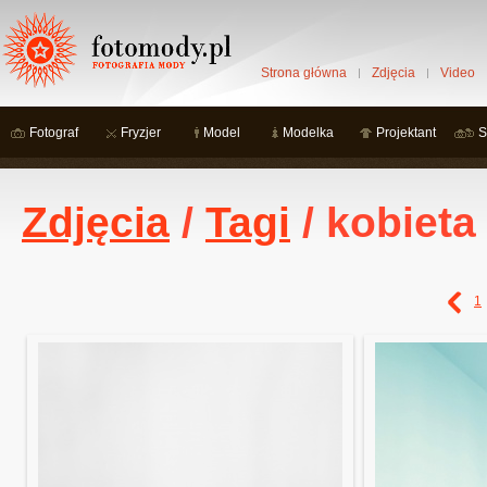
Strona główna
Zdjęcia
Video
Fotograf
Fryzjer
Model
Modelka
Projektant
S
Zdjęcia
/
Tagi
/ kobieta
1