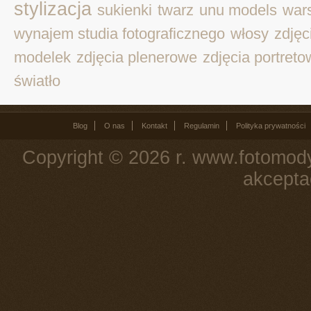
stylizacja
sukienki
twarz
unu models
war
wynajem studia fotograficznego
włosy
zdjęc
modelek
zdjęcia plenerowe
zdjęcia portret
światło
Blog
O nas
Kontakt
Regulamin
Polityka prywatności
Copyright © 2026 r. www.fotomody
akcepta