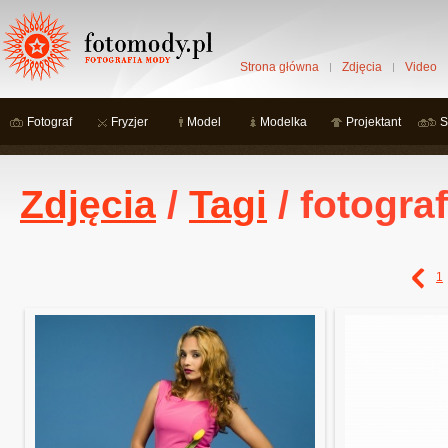
Strona główna
Zdjęcia
Video
Fotograf
Fryzjer
Model
Modelka
Projektant
S
Zdjęcia
/
Tagi
/ fotograf
1