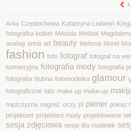
1
Ania
Częstochowa
Katarzyna Ledwoń
King
fotografka kobiet
MAriola Wróbel
Magdalen
beauty
analog
anna
art
bielizna
blond
blo
fashion
fotograf
foto
fotograf na we
fotografia mody
komercyjna
fotografia 
glamour
fotografia ślubna
fotomodelka
makij
fotograficzne
lato
make up
make-up
plener
mężczyzna
nagość
oczy
pl
pokaz 
projektant
projektant mody
projektowane
re
sesja zdjęciowa
ses
sesje dla modelek