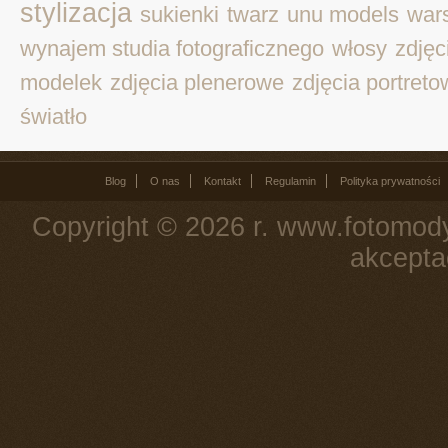
stylizacja
sukienki
twarz
unu models
war
wynajem studia fotograficznego
włosy
zdjęc
modelek
zdjęcia plenerowe
zdjęcia portret
światło
Blog
O nas
Kontakt
Regulamin
Polityka prywatności
Copyright © 2026 r. www.fotomody
akcepta