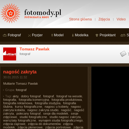
Strona główna
Zdjęcia
Video
Fotograf
Fryzjer
Model
Modelka
Projektant
S
Tomasz Pawlak
fotograf
nagość zakryta
30.01.2015 11:32
Multiarte Tomasz Pawlak
Grupa:
fotograf
Tagi:
akty
,
dobry fotograf
,
fotograf
,
fotograf na wesele
,
fotografia
,
fotografia komercyjna
,
fotografia produktowa
,
fotografia reklamowa
,
fotografia studyjna
,
fotografia
ślubna
,
kursy fotograficzne
,
nagosc u kobiety
,
nagosc
zakryta kobieta
,
nagosc zakryta studio
,
nagość
,
nagość
zakryta
,
polecany fotograf
,
sesje dla modelek
,
sesje
zdjęciowe
,
studio fotograficzne
,
studio nagosc zakryta
,
warsztaty fotograficzne
,
wynajem studia fotograficznego
,
zdjęcia ciążowe
,
zdjęcia do dokumentów
,
zdjęcia
modelek
,
zdjęcia plenerowe
,
zdjęcia portretowe
,
zdjęcia