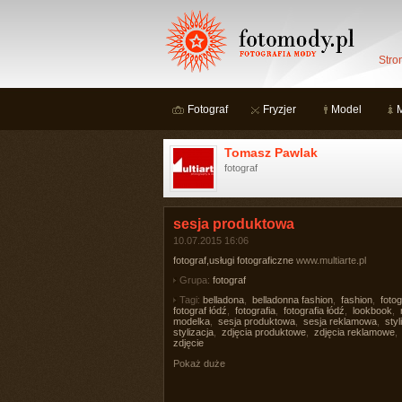
Stro
Fotograf
Fryzjer
Model
Tomasz Pawlak
fotograf
sesja produktowa
10.07.2015 16:06
fotograf,usługi fotograficzne
www.multiarte.pl
Grupa:
fotograf
Tagi:
belladona
,
belladonna fashion
,
fashion
,
fotog
fotograf łódź
,
fotografia
,
fotografia łódź
,
lookbook
,
modelka
,
sesja produktowa
,
sesja reklamowa
,
styl
stylizacja
,
zdjęcia produktowe
,
zdjęcia reklamowe
,
zdjęcie
Pokaż duże