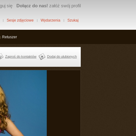
guj się
Dołącz do nas!
załóż swój profil
Sesje zdjęciowe
Wydarzenia
Szukaj
Retuszer
Zaproś do kontaktów
Dodaj do ulubionych