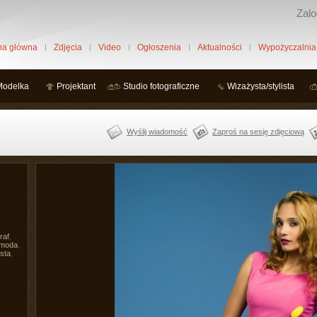
Zalo
na główna
Zdjęcia
Video
Ogłoszenia
Aktualności
Wypożyczalnia
Modelka
Projektant
Studio fotograficzne
Wizażysta/stylista
Wyślij wiadomość
Zaproś na sesję zdjęciową
raf
,
moda
,
ista
,