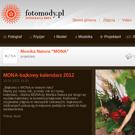
Strona główna
Zdjęcia
Video
Fotograf
Fryzjer
Model
Modelka
Projektant
S
Monika Natora "MONA"
projektant
MONA-bajkowy kalendarz 2012
12.01.2012 14:20
„Bajkowo z MONĄ w nowym roku”
Mamy już nowy rok, a nowy rok to i nowy
kalendarz...Marka MONA by Monika Natora już drugi raz
wydała kalendarz w konwencji bajkowej. Kolorowe i
oryginalne zdjęcia w niezwykle ciekawych, bajkowych
stylizacjach pokazują kreatywne podejście marki do tego
wydawnictwa.
Pokaż duże