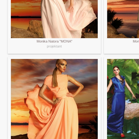
Monika Natora "MONA"
Mon
projektant