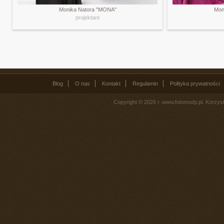
Monika Natora "MONA"
Mon
projektant
Blog
O nas
Kontakt
Regulamin
Polityka prywatności
Copyright © 2026 r. www.fotomody.pl. Korzy