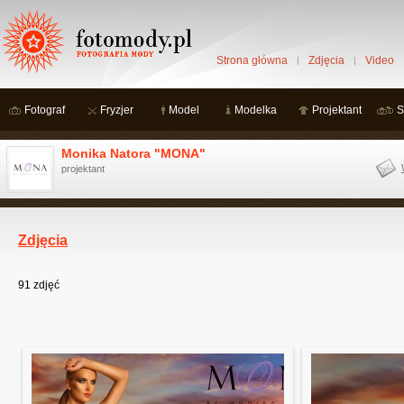
Strona główna
Zdjęcia
Video
Fotograf
Fryzjer
Model
Modelka
Projektant
S
Monika Natora "MONA"
projektant
Zdjęcia
91
zdjęć