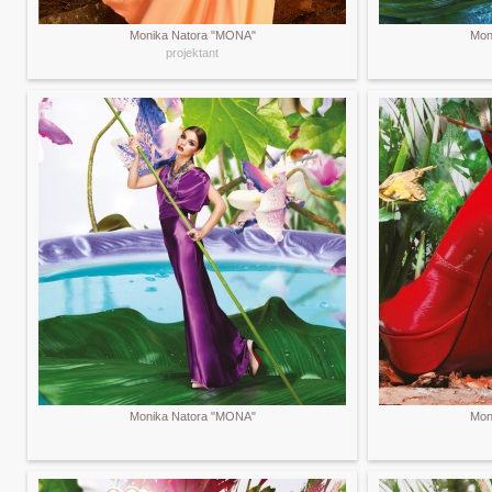
Monika Natora "MONA"
Mon
projektant
Monika Natora "MONA"
Mon