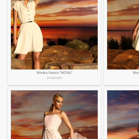
Monika Natora "MONA"
Mon
projektant