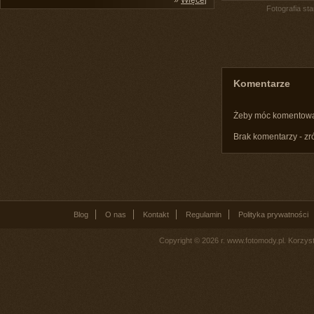
»
Więcej
Fotografia st
Komentarze
Żeby móc komentow
Brak komentarzy - zr
Blog
O nas
Kontakt
Regulamin
Polityka prywatności
Copyright © 2026 r. www.fotomody.pl. Korzy