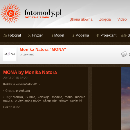
Strona główna
Zdjęcia
Video
Fotograf
Fryzjer
Model
Modelka
Projektant
S
Monika Natora "MONA"
projektant
MONA by Monika Natora
20.03.2015 15:22
Kolekcja wiosna/lato 2015
Grupa:
projektant
Tagi:
Monika
,
Suknie
,
kolekcje
,
modele
,
mona
,
monika
natora
,
projektantka mody
,
sklep internetowy
,
sukienki
Pokaż duże