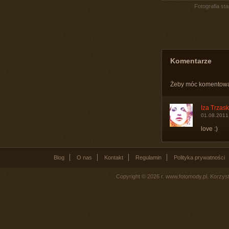
Fotografia st
Komentarze
Żeby móc komentow
Iza Trzas
01.08.2011
love :)
Blog
O nas
Kontakt
Regulamin
Polityka prywatności
Copyright © 2026 r. www.fotomody.pl. Korzy