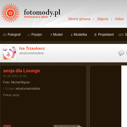
Strona główna
Zdjęcia
Video
Fotograf
Fryzjer
Model
Modelka
Projektant
S
Iza Trzaskacz
wizażysta/stylista
sesja dla Lounge
01.08.2011 11:18
Foto: Michał Mąsior
Grupa:
wizażysta/stylista
Pokaż duże