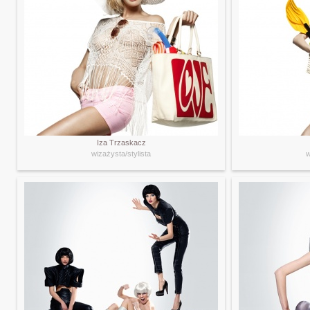
Iza Trzaskacz
wizażysta/stylista
w