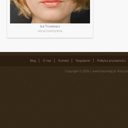
Iza Trzaskacz
wizażysta/stylista
Blog
O nas
Kontakt
Regulamin
Polityka prywatności
Copyright © 2026 r. www.fotomody.pl. Korzy