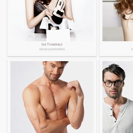
Iza Trzaskacz
wizażysta/stylista
w