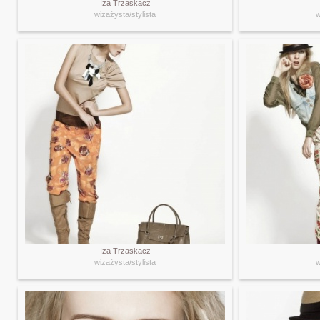
Iza Trzaskacz
wizażysta/stylista
w
Iza Trzaskacz
wizażysta/stylista
w