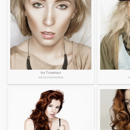
Iza Trzaskacz
wizażysta/stylista
w