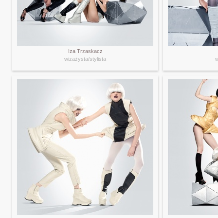
Iza Trzaskacz
wizażysta/stylista
w