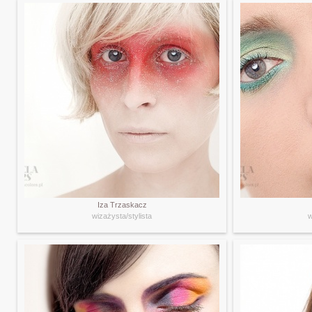
Iza Trzaskacz
wizażysta/stylista
w