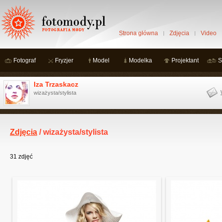
Strona główna
Zdjęcia
Video
Fotograf
Fryzjer
Model
Modelka
Projektant
S
Iza Trzaskacz
wizażysta/stylista
Zdjęcia
/ wizażysta/stylista
31
zdjęć