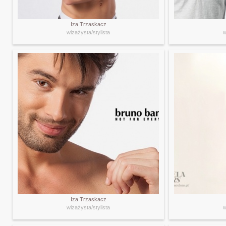
Iza Trzaskacz
wizażysta/stylista
w
Iza Trzaskacz
wizażysta/stylista
w