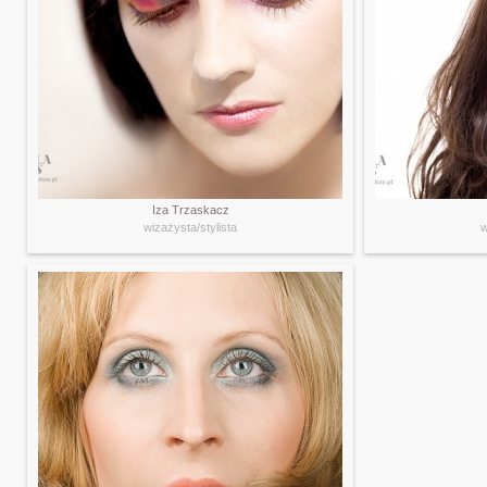
Iza Trzaskacz
wizażysta/stylista
w