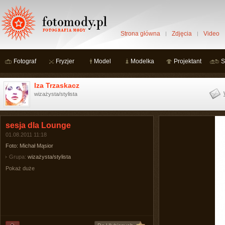
Strona główna
Zdjęcia
Video
Fotograf
Fryzjer
Model
Modelka
Projektant
S
Iza Trzaskacz
wizażysta/stylista
sesja dla Lounge
01.08.2011 11:18
Foto: Michał Mąsior
Grupa:
wizażysta/stylista
Pokaż duże