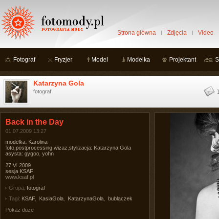
Strona główna
Zdjęcia
Video
Fotograf
Fryzjer
Model
Modelka
Projektant
S
Katarzyna Gola
fotograf
Back in the Day
01.07.2009 13:27
modelka: Karolina
foto,postprocessing,wizaz,stylizacja: Katarzyna Gola
asysta: gygoo, yohn
27 VI 2009
sesja KSAF
www.ksaf.pl
Grupa:
fotograf
Tagi:
KSAF
,
KasiaGola
,
KatarzynaGola
,
bublaczek
Pokaż duże