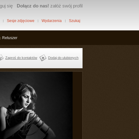
guj się
Dołącz do nas!
załóż swój profil
Sesje zdjęciowe
Wydarzenia
Szukaj
Retuszer
Zaproś do kontaktów
Dodaj do ulubionych