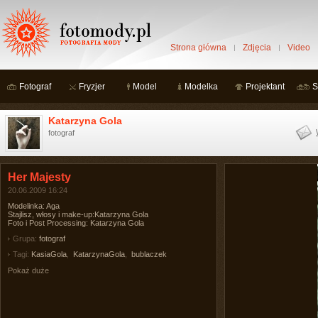
Strona główna
Zdjęcia
Video
Fotograf
Fryzjer
Model
Modelka
Projektant
S
Katarzyna Gola
fotograf
Her Majesty
20.06.2009 16:24
Modelinka: Aga
Stajlisz, włosy i make-up:Katarzyna Gola
Foto i Post Processing: Katarzyna Gola
Grupa:
fotograf
Tagi:
KasiaGola
,
KatarzynaGola
,
bublaczek
Pokaż duże