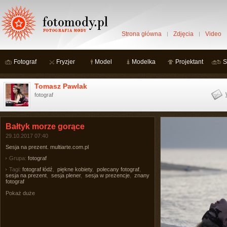
Strona główna
Zdjęcia
Video
Fotograf
Fryzjer
Model
Modelka
Projektant
S
Tomasz Pawlak
fotograf
Bałtyk morze gorące
29.10.2017 07:40
Sesja na prezent. multiarte.com.pl
Grupa:
fotograf
Tagi:
fotograf łódź
,
piękne kobiety
,
polecany fotograf
,
sesja na prezent
,
sesja plener
,
sesja w prezencje
,
znany
fotograf
Pokaż duże