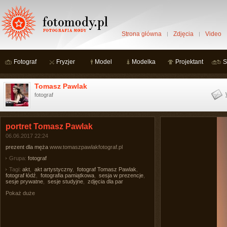
Strona główna
Zdjęcia
Video
Fotograf
Fryzjer
Model
Modelka
Projektant
S
Tomasz Pawlak
fotograf
portret Tomasz Pawlak
06.06.2017 22:24
prezent dla męża
www.tomaszpawlakfotograf.pl
Grupa:
fotograf
Tagi:
akt
,
akt artystyczny
,
fotograf Tomasz Pawlak
,
fotograf łódź
,
fotografia pamiątkowa
,
sesja w prezencje
,
sesje prywatne
,
sesje studyjne
,
zdjęcia dla par
Pokaż duże