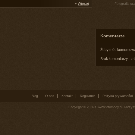
»
Więcej
Fotografia st
Komentarze
Żeby móc komentow
Brak komentarzy - zr
Blog
O nas
Kontakt
Regulamin
Polityka prywatności
Copyright © 2026 r. www.fotomody.pl. Korzy