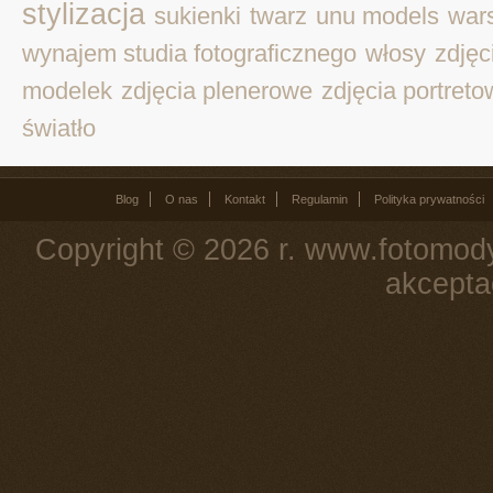
stylizacja
sukienki
twarz
unu models
war
wynajem studia fotograficznego
włosy
zdjęc
modelek
zdjęcia plenerowe
zdjęcia portret
światło
Blog
O nas
Kontakt
Regulamin
Polityka prywatności
Copyright © 2026 r. www.fotomody
akcepta