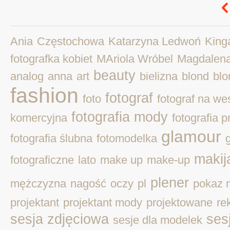
Ania
Częstochowa
Katarzyna Ledwoń
King
fotografka kobiet
MAriola Wróbel
Magdalen
beauty
analog
anna
art
bielizna
blond
blo
fashion
fotograf
foto
fotograf na we
fotografia mody
komercyjna
fotografia 
glamour
fotografia ślubna
fotomodelka
makij
fotograficzne
lato
make up
make-up
plener
mężczyzna
nagość
oczy
pl
pokaz 
projektant
projektant mody
projektowane
re
sesja zdjęciowa
ses
sesje dla modelek