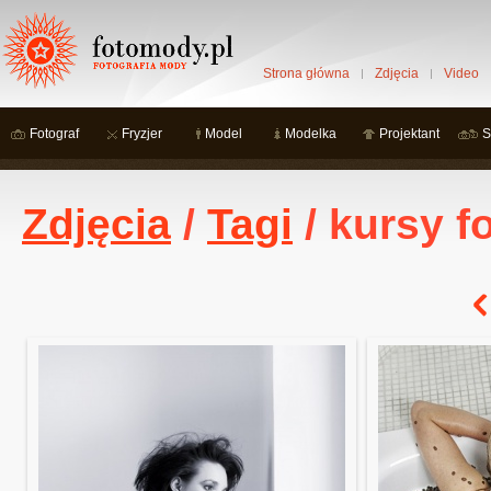
Strona główna
Zdjęcia
Video
Fotograf
Fryzjer
Model
Modelka
Projektant
S
Zdjęcia
/
Tagi
/ kursy f