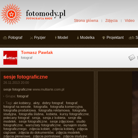
Strona główna
Zdjęcia
Video
Fotograf
Fryzjer
Model
Modelka
Projektant
S
Tomasz Pawlak
fotograf
sesje fotograficzne
26.11.2013 20:00
sesje fotograficzne
www.multiarte.com.pl
Grupa:
fotograf
Tagi:
akt kobiecy
,
akty
,
dobry fotograf
,
fotograf
,
fotograf na wesele
,
fotografia
,
fotografia komercyjna
,
fotografia produktowa
,
fotografia reklamowa
,
fotografia
studyjna
,
fotografia ślubna
,
kobieta
,
kursy fotograficzne
,
polecany fotograf
,
sesja
,
sesja z kobieta
,
sesje dla
modelek
,
sesje fotograficzne
,
sesje zdjęciowe
,
studio
fotograficzne
,
warsztaty fotograficzne
,
wynajem studia
fotograficznego
,
zdjecia kobiet
,
zdjecia kobiety
,
zdjęcia
ciążowe
,
zdjęcia do dokumentów
,
zdjęcia modelek
,
zdjęcia plenerowe
,
zdjęcia portretowe
,
zdjęcia studyjne
,