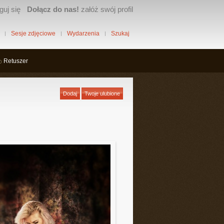
guj się
Dołącz do nas!
załóż swój profil
Sesje zdjęciowe
Wydarzenia
Szukaj
Retuszer