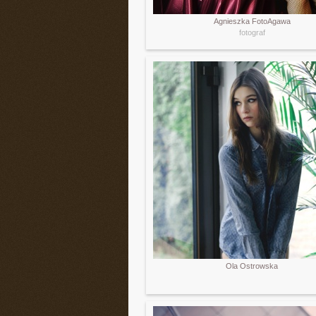
Agnieszka FotoAgawa
fotograf
Ola Ostrowska