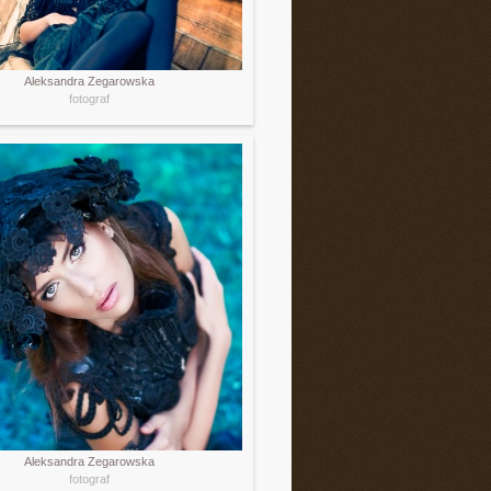
Aleksandra Zegarowska
fotograf
Aleksandra Zegarowska
fotograf