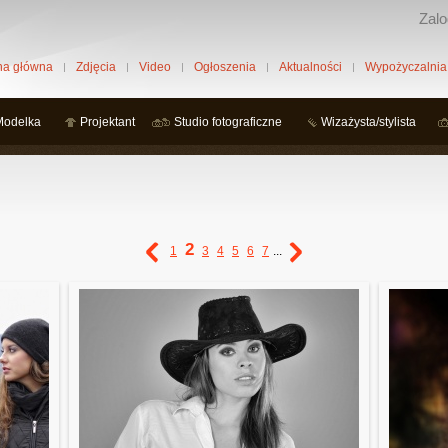
Zalo
na główna
Zdjęcia
Video
Ogłoszenia
Aktualności
Wypożyczalnia
Modelka
Projektant
Studio fotograficzne
Wizażysta/stylista
2
1
3
4
5
6
7
...