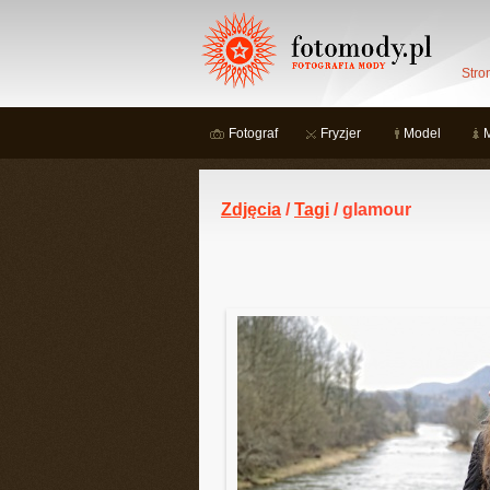
Stro
Fotograf
Fryzjer
Model
Zdjęcia
/
Tagi
/ glamour