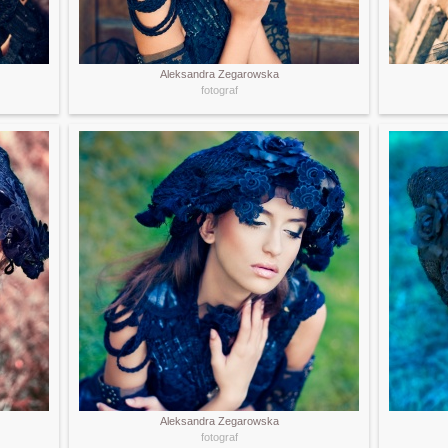
Aleksandra Zegarowska
fotograf
Aleksandra Zegarowska
fotograf