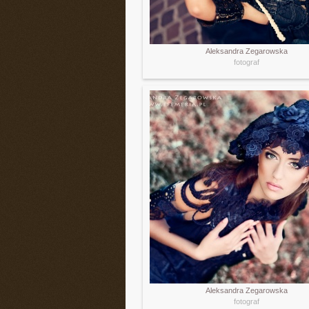
Aleksandra Zegarowska
fotograf
Aleksandra Zegarowska
fotograf