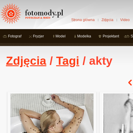
Strona główna
Zdjęcia
Video
Fotograf
Fryzjer
Model
Modelka
Projektant
S
Zdjęcia
/
Tagi
/ akty