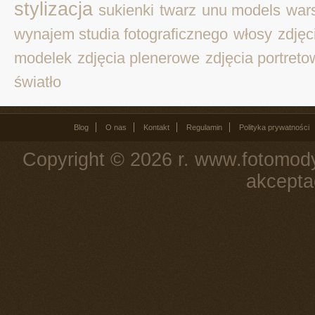
stylizacja
sukienki
twarz
unu models
war
wynajem studia fotograficznego
włosy
zdjęc
modelek
zdjęcia plenerowe
zdjęcia portret
światło
Blog
O nas
Kontakt
Regulamin
Polityka prywatności
Copyright © 2026 r. www.fotomody
akcepta