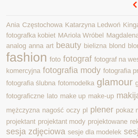
Ania
Częstochowa
Katarzyna Ledwoń
King
fotografka kobiet
MAriola Wróbel
Magdalen
beauty
analog
anna
art
bielizna
blond
blo
fashion
fotograf
foto
fotograf na we
fotografia mody
komercyjna
fotografia 
glamour
fotografia ślubna
fotomodelka
makij
fotograficzne
lato
make up
make-up
plener
mężczyzna
nagość
oczy
pl
pokaz 
projektant
projektant mody
projektowane
re
sesja zdjęciowa
ses
sesje dla modelek