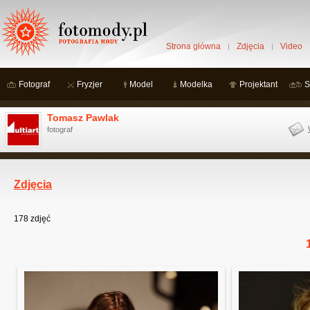
Strona główna
Zdjęcia
Video
Fotograf
Fryzjer
Model
Modelka
Projektant
S
Tomasz Pawlak
fotograf
Zdjęcia
178
zdjęć