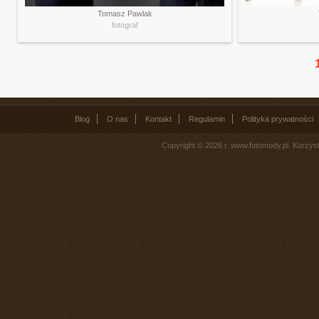
Tomasz Pawlak
fotograf
Blog
O nas
Kontakt
Regulamin
Polityka prywatności
Copyright © 2026 r. www.fotomody.pl. Korzy