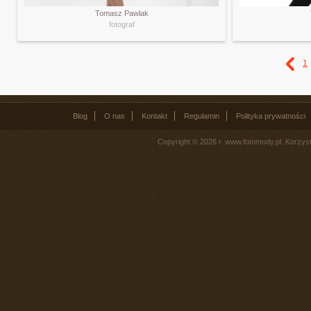
Tomasz Pawlak
fotograf
1
Blog
O nas
Kontakt
Regulamin
Polityka prywatności
Copyright © 2026 r. www.fotomody.pl. Korzy