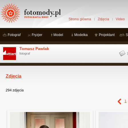
Strona główna
Zdjęcia
Video
Fotograf
Fryzjer
Model
Modelka
Projektant
S
Tomasz Pawlak
fotograf
Zdjęcia
294
zdjęcia
1