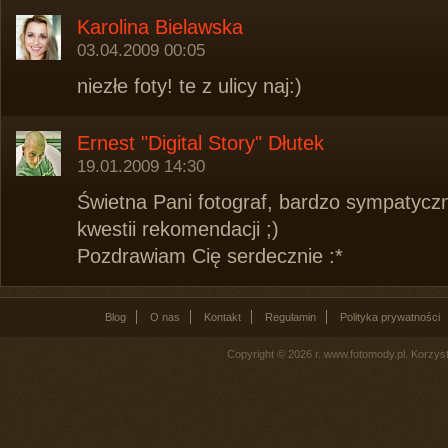
Karolina Bielawska
03.04.2009 00:05
niezłe foty! te z ulicy naj:)
Ernest "Digital Story" Dłutek
19.01.2009 14:30
Świetna Pani fotograf, bardzo sympatyczn
kwestii rekomendacji ;)
Pozdrawiam Cię serdecznie :*
Blog
O nas
Kontakt
Regulamin
Polityka prywatności
Copyright © 2026 r. www.fotomody.pl. Korzy