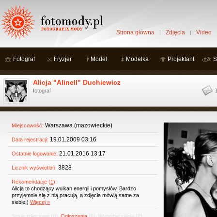
Strona główna
Zdjęcia
Video
Fotograf
Fryzjer
Model
Modelka
Projektant
S
Alicja "Alinell" Duchiewicz
fotograf
Warszawa (mazowieckie)
Miejscowość:
19.01.2009 03:16
Data rejestracji:
21.01.2016 13:17
Ostatnie logowanie:
3828
Licznik wyświetleń:
Rekomendacje (
1
):
Alicja to chodzący wulkan energii i pomysłów. Bardzo
przyjemnie się z nią pracują, a zdjęcia mówią same za
siebie:)
Więcej »
Sesje zdjęciowe
(0)
,
Ogłoszenia
(6)
,
Wypożyczalnia
(0)