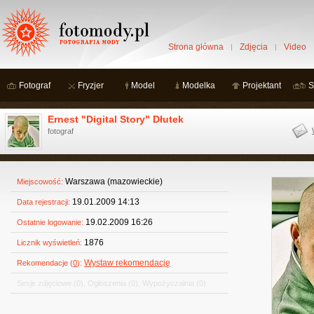
Strona główna
Zdjęcia
Video
Fotograf
Fryzjer
Model
Modelka
Projektant
S
Ernest "Digital Story" Dłutek
fotograf
Warszawa (mazowieckie)
Miejscowość:
19.01.2009 14:13
Data rejestracji:
19.02.2009 16:26
Ostatnie logowanie:
1876
Licznik wyświetleń:
Wystaw rekomendację
Rekomendacje (
0
):
Sesje zdjęciowe
(0)
,
Ogłoszenia
(0)
,
Wypożyczalnia
(0)