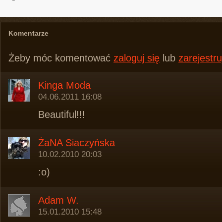
Komentarze
Żeby móc komentować
zaloguj się
lub
zarejestru
Kinga Moda
04.06.2011 16:08
Beautiful!!!
ŻaNA Siaczyńska
10.02.2010 20:03
:o)
Adam W.
15.01.2010 15:48