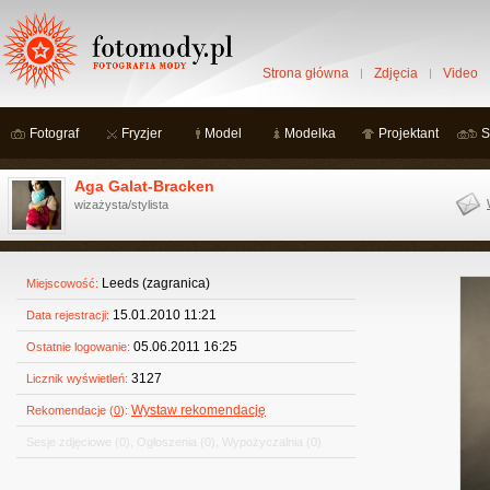
Strona główna
Zdjęcia
Video
Fotograf
Fryzjer
Model
Modelka
Projektant
S
Aga Galat-Bracken
wizażysta/stylista
Leeds (zagranica)
Miejscowość:
15.01.2010 11:21
Data rejestracji:
05.06.2011 16:25
Ostatnie logowanie:
3127
Licznik wyświetleń:
Wystaw rekomendację
Rekomendacje (
0
):
Sesje zdjęciowe
(0)
,
Ogłoszenia
(0)
,
Wypożyczalnia
(0)