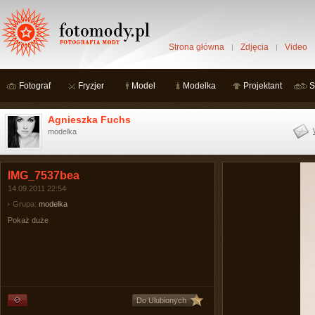
Strona główna
Zdjęcia
Video
Fotograf
Fryzjer
Model
Modelka
Projektant
S
Agnieszka Fuchs
modelka
IMG_7537bea
14.09.2011 22:54
Grupa:
modelka
Pokaż duże
Do Ulubionych