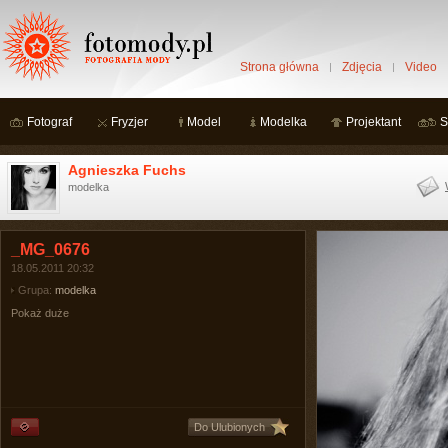
Strona główna
Zdjęcia
Video
Fotograf
Fryzjer
Model
Modelka
Projektant
S
Agnieszka Fuchs
modelka
_MG_0676
18.05.2011 20:32
Grupa:
modelka
Pokaż duże
Do Ulubionych