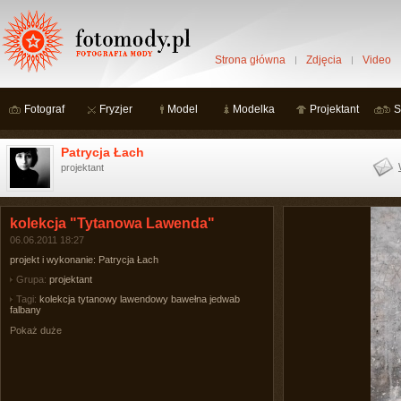
Strona główna
Zdjęcia
Video
Fotograf
Fryzjer
Model
Modelka
Projektant
S
Patrycja Łach
projektant
kolekcja "Tytanowa Lawenda"
06.06.2011 18:27
projekt i wykonanie: Patrycja Łach
Grupa:
projektant
Tagi:
kolekcja tytanowy lawendowy bawełna jedwab
falbany
Pokaż duże