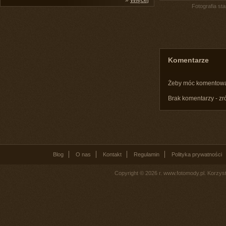
»
Więcej
Fotografia st
Komentarze
Żeby móc komentow
Brak komentarzy - zr
Blog
O nas
Kontakt
Regulamin
Polityka prywatności
Copyright © 2026 r. www.fotomody.pl. Korzy