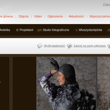
Zalo
na główna
Zdjęcia
Video
Ogłoszenia
Aktualności
Wypożyczalnia
Modelka
Projektant
Studio fotograficzne
Wizażysta/stylista
Wyślij wiadomość
Zaproś na sesję zdjęciową
b