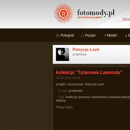
Stro
Fotograf
Fryzjer
Model
Patrycja Łach
projektant
kolekcja "Tytanowa Lawenda"
06.06.2011 18:26
projekt i wykonanie: Patrycja Łach
Grupa:
projektant
Tagi:
kolekcja tytanowy lawendowy bawełna jedwa
falbany
Pokaż duże