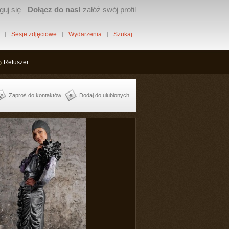
guj się
Dołącz do nas!
załóż swój profil
Sesje zdjęciowe
Wydarzenia
Szukaj
Retuszer
Zaproś do kontaktów
Dodaj do ulubionych