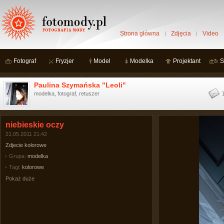
Strona główna
Zdjęcia
Video
Fotograf
Fryzjer
Model
Modelka
Projektant
S
Paulina Szymańska "Leoli"
modelka, fotograf, retuszer
niebieskie oczy
21.05.2011 21:42
Zdjecie kolorowe
Grupa:
modelka
Tagi:
kolorowe
Pokaż duże